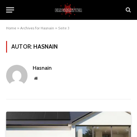
Home
»
Archives for Hasnain
»
Seite 3
AUTOR:
HASNAIN
Hasnain
Website