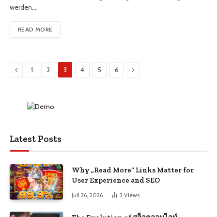
werden,…
READ MORE
Previous
Next
1
2
3
4
5
6
Latest Posts
Why „Read More“ Links Matter for
User Experience and SEO
Juli 26, 2026
3
Views