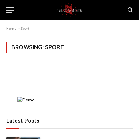
Home
»
Sport
BROWSING:
SPORT
Latest Posts