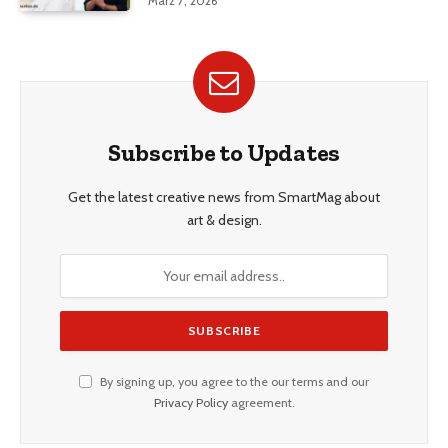
März 7, 2026
Subscribe to Updates
Get the latest creative news from SmartMag about
art & design.
By signing up, you agree to the our terms and our
Privacy Policy
agreement.