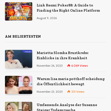
Link Resmi Poker88: A Guide to
Finding the Right Online Platform
August 9, 2026
AM BELIEBTESTEN
Marietta Slomka Brustkrebs:
Einblicke in ihre Krankheit
November 26, 2025
6.069
Views
Warum lisa maria potthoff scheidung
die Öffentlichkeit bewegt
November 23, 2025
531
Views
Umfassende Analyse der Susanne
Steiger Todesursache