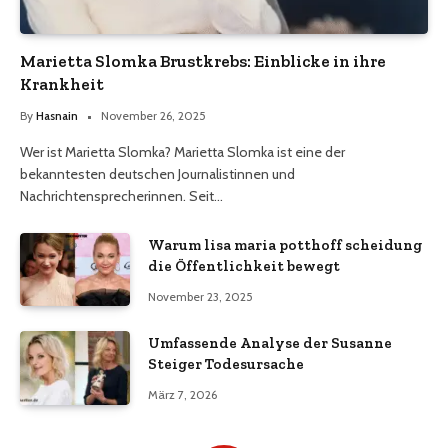
Marietta Slomka Brustkrebs: Einblicke in ihre
Krankheit
By
Hasnain
November 26, 2025
Wer ist Marietta Slomka? Marietta Slomka ist eine der
bekanntesten deutschen Journalistinnen und
Nachrichtensprecherinnen. Seit…
Warum lisa maria potthoff scheidung
die Öffentlichkeit bewegt
November 23, 2025
Umfassende Analyse der Susanne
Steiger Todesursache
März 7, 2026