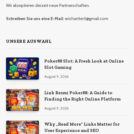
Wir akzeptieren derzeit neue Partnerschaften.
Schreiben Sie uns eine E-Mail:
erichartter3@gmail.com
UNSERE AUSWAHL
Poker88 Slot: A Fresh Look at Online
Slot Gaming
August 9, 2026
Link Resmi Poker88: A Guide to
Finding the Right Online Platform
August 9, 2026
Why „Read More“ Links Matter for
User Experience and SEO