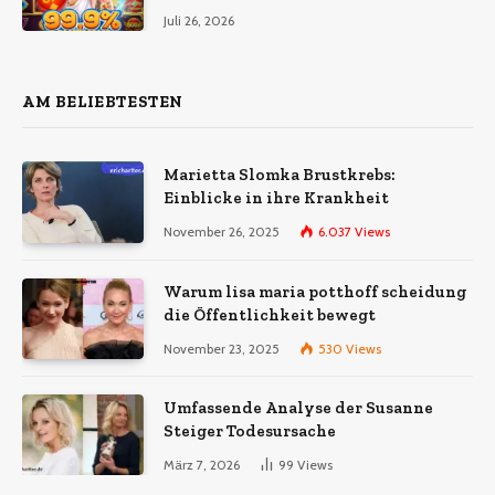
Juli 26, 2026
AM BELIEBTESTEN
Marietta Slomka Brustkrebs:
Einblicke in ihre Krankheit
November 26, 2025
6.037
Views
Warum lisa maria potthoff scheidung
die Öffentlichkeit bewegt
November 23, 2025
530
Views
Umfassende Analyse der Susanne
Steiger Todesursache
März 7, 2026
99
Views