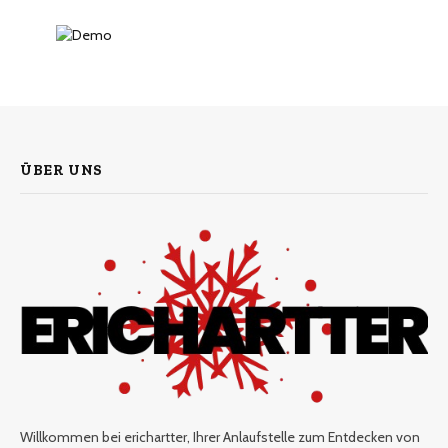
ÜBER UNS
Willkommen bei erichartter, Ihrer Anlaufstelle zum Entdecken von