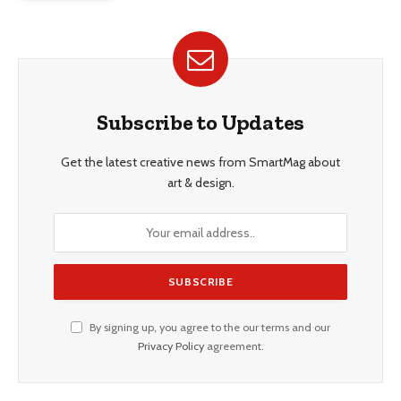
Subscribe to Updates
Get the latest creative news from SmartMag about
art & design.
By signing up, you agree to the our terms and our
Privacy Policy
agreement.