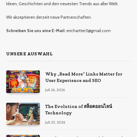
Ideen, Geschichten und den neuesten Trends aus aller Welt.
Wir akzeptieren derzeit neue Partnerschaften.
Schreiben Sie uns eine E-Mail:
erichartter3@gmail.com
UNSERE AUSWAHL
Why „Read More“ Links Matter for
User Experience and SEO
Juli 26, 2026
The Evolution of สล็อตออนไลน์
Technology
Juli 25, 2026