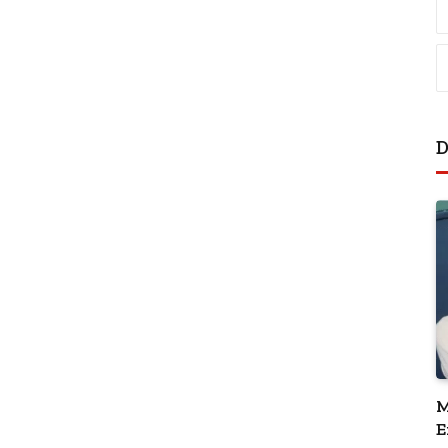
D
M
E