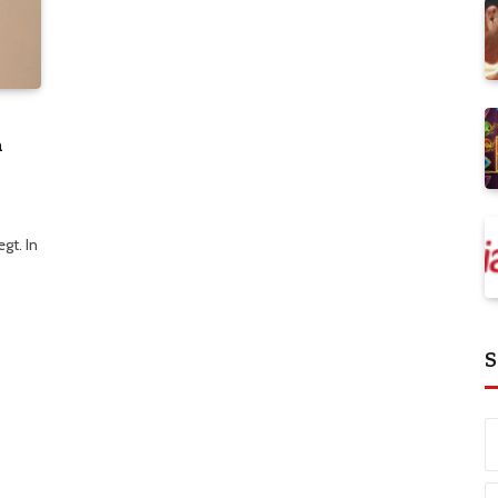
n
gt. In
S