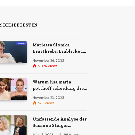
 BELIEBTESTEN
Marietta Slomka
Brustkrebs: Einblicke in
ihre Krankheit
November 26, 2025
6.026
Views
Warum lisa maria
potthoff scheidung die
Öffentlichkeit bewegt
November 23, 2025
529
Views
Umfassende Analyse der
Susanne Steiger
Todesursache
März 7, 2026
99
Views