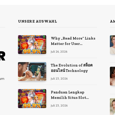
UNSERE AUSWAHL
AM
Why „Read More“ Links
Matter for User
Experience and SEO
Juli 26, 2026
The Evolution of สล็อต
ออนไลน์ Technology
zum
Juli 25, 2026
Panduan Lengkap
Memilih Situs Slot
Gacor Terpercaya di
Juli 25, 2026
Indonesia Tahun Ini