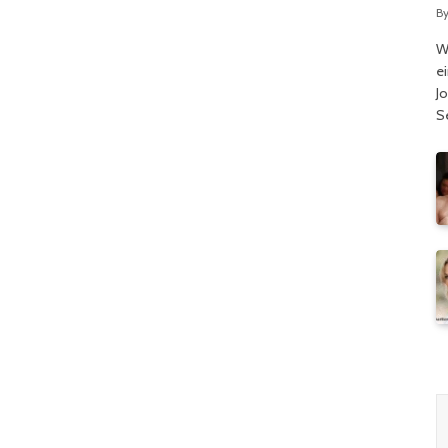
B
W
e
J
S