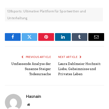
128sports: Ultimative Plattform für Sportwetten und
Unterhaltung
Facebook
Twitter
Pinterest
LinkedIn
Tumblr
Email
PREVIOUS ARTICLE
NEXT ARTICLE
Umfassende Analyse der
Laura Dahlmeier Hochzeit:
Susanne Steiger
Liebe, Geheimnisse und
Todesursache
Privates Leben
Hasnain
Website