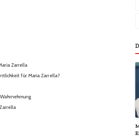
D
aria Zarrella
tlichkeit für Maria Zarrella?
e Wahrnehmung
Zarrella
M
E