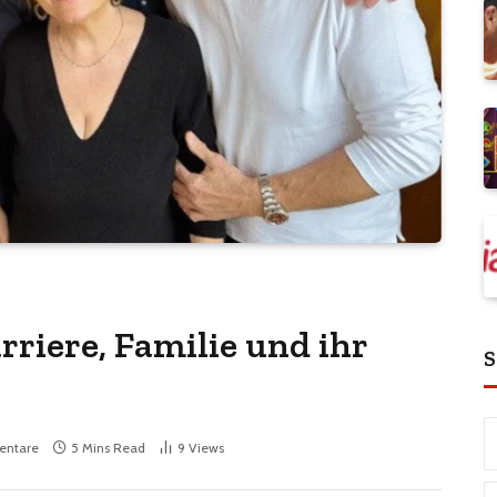
rriere, Familie und ihr
S
entare
5 Mins Read
9
Views